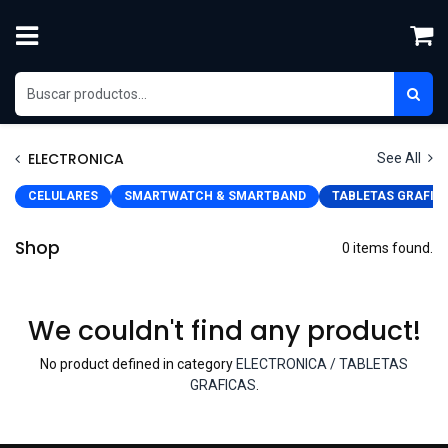
Ir al contenido
ELECTRONICA
See All
CELULARES
SMARTWATCH & SMARTBAND
TABLETAS GRAFIC
Shop
0 items found.
We couldn't find any product!
No product defined in category
ELECTRONICA / TABLETAS
GRAFICAS
.