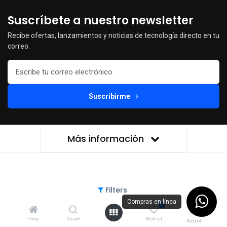
Suscríbete a nuestro newsletter
Recibe ofertas, lanzamientos y noticias de tecnología directo en tu
correo.
Suscribirme
Más información
Filters
Compras en línea
COMPUMEX DIGITAL
© 2026
0
Home
Search
Wishlist
Account