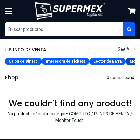
Ir al contenido
PUNTO DE VENTA
See All
Cajon de Dinero
Impresora de Tickets
Lector de Barra
Monit
Shop
0 items found.
We couldn't find any product!
No product defined in category
COMPUTO / PUNTO DE VENTA /
Monitor Touch
.