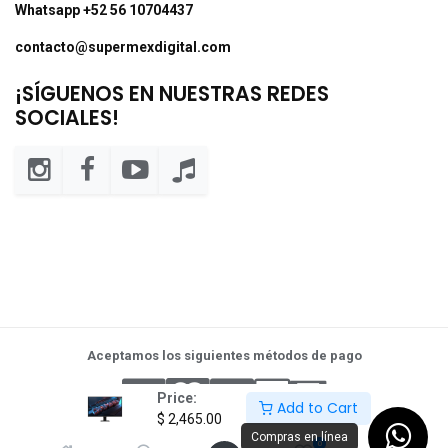
Whatsapp +52 56 10704437
contacto@supermexdigital.com
¡SÍGUENOS EN NUESTRAS REDES
SOCIALES!
Aceptamos los siguientes métodos de pago
Price:
Add to Cart
$
2,465.00
Compras en línea
0