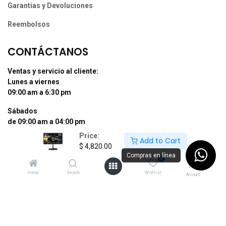
Garantías y Devoluciones
Reembolsos
CONTÁCTANOS
Ventas y servicio al cliente:
Lunes a viernes
09:00 am a 6:30 pm
Sábados
de 09:00 am a 04:00 pm
Price:
Add to Cart
Tel: (55) 50255181 Ext. 800 y 812
$
4,820.00
Whatsapp +52 56 10704437
Compras en línea
0
contacto@supermexdigital.com
Home
Search
Wishlist
Account
¡SÍGUENOS EN NUESTRAS REDES
SOCIALES!