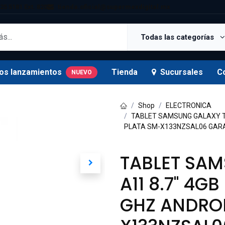
25 5181 Ext. 820
tienda.oficial@supermexdigital.mx
Todas las categorías
os lanzamientos
Tienda
Sucursales
C
NUEVO
Shop
ELECTRONICA
TABLET SAMSUNG GALAXY TA
PLATA SM-X133NZSAL06 GARA
TABLET SA
A11 8.7" 4G
GHZ ANDROI