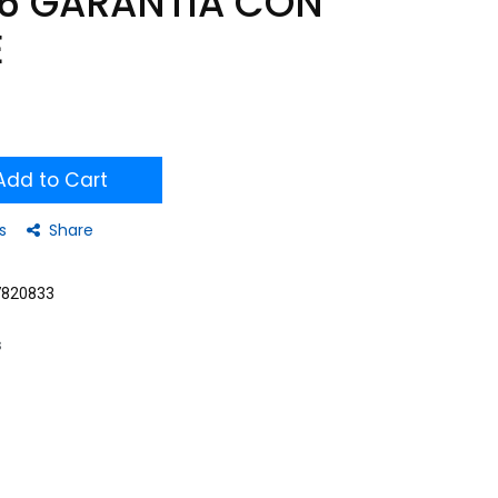
6 GARANTIA CON
E
dd to Cart
s
Share
7820833
s