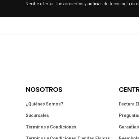
Recibe ofertas, lanzamientos y noticias de tecnología dire
NOSOTROS
CENTR
¿Quiénes Somos?
Factura E
Sucursales
Pregunta
Términos y Condiciones
Garantías
Términos y Condiciones Tiendas Físicas
Reembol