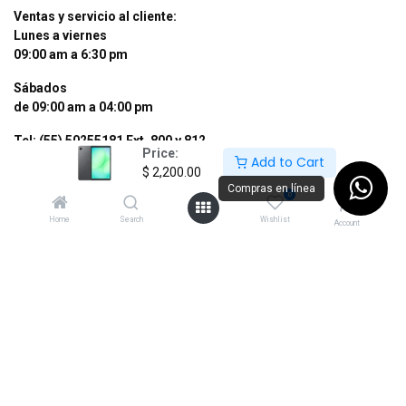
Ventas y servicio al cliente:
Lunes a viernes
09:00 am a 6:30 pm
Sábados
de 09:00 am a 04:00 pm
Tel: (55) 50255181 Ext. 800 y 812
Price:
Whatsapp +52 56 10704437
Add to Cart
$
2,200.00
Compras en línea
contacto@supermexdigital.com
0
Home
Search
Wishlist
Account
¡SÍGUENOS EN NUESTRAS REDES
SOCIALES!