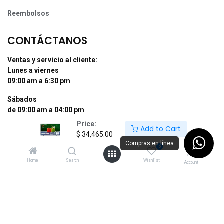
Reembolsos
CONTÁCTANOS
Ventas y servicio al cliente:
Lunes a viernes
09:00 am a 6:30 pm
Sábados
de 09:00 am a 04:00 pm
Price:
Add to Cart
Tel: (55) 50255181 Ext. 800 y 812
$
34,465.00
Whatsapp +52 56 10704437
Compras en línea
0
contacto@supermexdigital.com
Home
Search
Wishlist
Account
¡SÍGUENOS EN NUESTRAS REDES
SOCIALES!