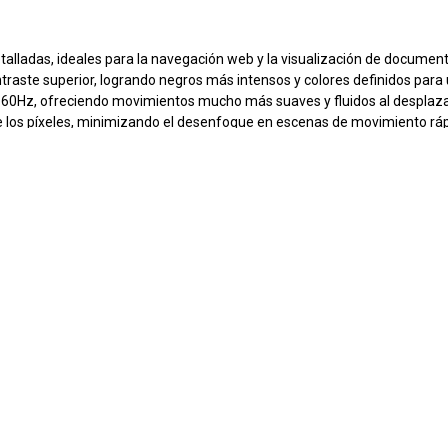
alladas, ideales para la navegación web y la visualización de document
traste superior, logrando negros más intensos y colores definidos para 
 60Hz, ofreciendo movimientos mucho más suaves y fluidos al desplazar
e los píxeles, minimizando el desenfoque en escenas de movimiento ráp
padeo de la pantalla, asegurando una visualización fluida durante el uso
ducir la luz azul y el parpadeo, protegiendo tus ojos durante largas ses
 compacto de alto contraste
que ofrezca una experiencia visual suave 
r
cto en tu correo.
Más información