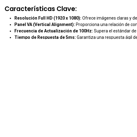
Características Clave:
Resolución Full HD (1920 x 1080):
Ofrece imágenes claras y det
Panel VA (Vertical Alignment):
Proporciona una relación de con
Frecuencia de Actualización de 100Hz:
Supera el estándar de
Tiempo de Respuesta de 5ms:
Garantiza una respuesta ágil d
Tecnología AMD FreeSync:
Elimina las interrupciones y el par
Modo de Lectura y Flicker Safe:
Tecnologías integradas para re
Ideal para:
Estudiantes y profesionales que buscan un
monitor
Suscríbete a nuestro newslette
Recibe ofertas, lanzamientos y noticias de tecnología dire