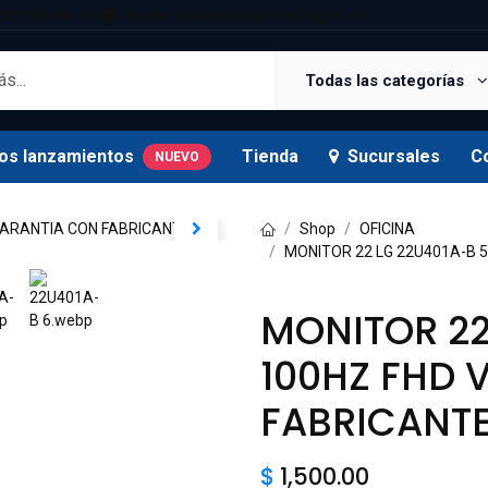
25 5181 Ext. 820
tienda.oficial@supermexdigital.mx
Todas las categorías
os lanzamientos
Tienda
Sucursales
C
NUEVO
Shop
OFICINA
MONITOR 22 LG 22U401A-B 
MONITOR 22
100HZ FHD 
FABRICANT
$
1,500.00