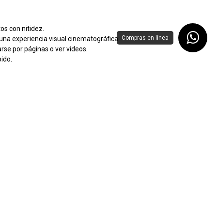
os con nitidez.
Compras en línea
una experiencia visual cinematográfica.
se por páginas o ver videos.
ido.
 multimedia.
iones frente al monitor.
y cómoda para el día a día.
Suscribirme