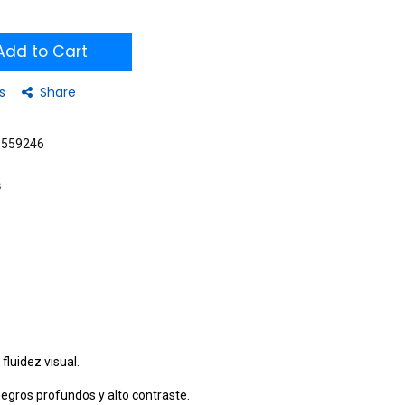
dd to Cart
s
Share
6559246
s
fluidez visual.
negros profundos y alto contraste.