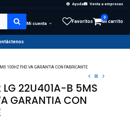
Ayuda
Venta a empresas
0
Hola, Inicia sesión
Favoritos
Mi carrito
Mi cuenta
ontáctenos
5MS 100HZ FHD VA GARANTIA CON FABRICANTE
 LG 22U401A-B 5MS
VA GARANTIA CON
E