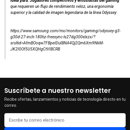
Ideal para:
Jugadores competitivos y entusiastas del gaming
que requieren un flujo de rendimiento veloz, una ergonomía
superior y la calidad de imagen legendaria de la línea Odyssey.
https://www.samsung.com/mx/monitors/gaming/odyssey-g3-
g30d-27-inch-180hz-freesync-ls27dg300elxzx/?
srsltid=AfmBOoqw7FBpeIDuIBNA4Qj2Qm6Xm9NkM-
JK2I0Of5U5XQHgCtVIBCRB
Suscríbete a nuestro newsletter
Recibe ofertas, lanzamientos y noticias de tecnología directo en tu
correo.