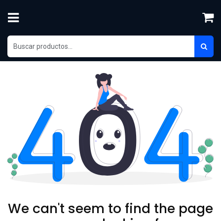
Ir al contenido
We can't seem to find the page