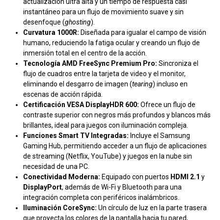
actualización ultra alta y un tiempo de respuesta casi
instantáneo para un flujo de movimiento suave y sin
desenfoque (
ghosting
).
Curvatura 1000R:
Diseñada para igualar el campo de visión
humano, reduciendo la fatiga ocular y creando un flujo de
inmersión total en el centro de la acción.
Tecnología AMD FreeSync Premium Pro:
Sincroniza el
flujo de cuadros entre la tarjeta de video y el monitor,
eliminando el desgarro de imagen (
tearing
) incluso en
escenas de acción rápida.
Certificación VESA DisplayHDR 600:
Ofrece un flujo de
contraste superior con negros más profundos y blancos más
brillantes, ideal para juegos con iluminación compleja.
Funciones Smart TV Integradas:
Incluye el Samsung
Gaming Hub, permitiendo acceder a un flujo de aplicaciones
de streaming (Netflix, YouTube) y juegos en la nube sin
necesidad de una PC.
Conectividad Moderna:
Equipado con puertos
HDMI 2.1
y
DisplayPort
, además de Wi-Fi y Bluetooth para una
integración completa con periféricos inalámbricos.
Iluminación CoreSync:
Un círculo de luz en la parte trasera
que proyecta los colores de la pantalla hacia tu pared,