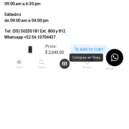
09:00 am a 6:30 pm
Sábados
de 09:00 am a 04:00 pm
Tel: (55) 50255181 Ext. 800 y 812
Whatsapp +52 56 10704437
Price:
contacto@supermexdigital.com
Add to Cart
$
2,045.00
Compras en línea
¡SÍGUENOS EN NUESTRAS REDES
0
SOCIALES!
Home
Search
Wishlist
Account