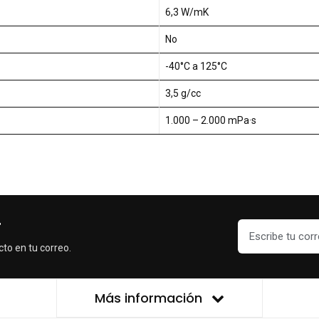
6,3 W/mK
No
-40°C a 125°C
3,5 g/cc
1.000 – 2.000 mPa·s
r
cto en tu correo.
Más información