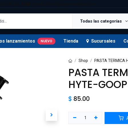
25 5181 Ext. 820
tienda.oficial@supermexdigital.mx
Todas las categorías
os lanzamientos
Tienda
Sucursales
C
NUEVO
Shop
PASTA TERMICA H
PASTA TERM
HYTE-GOOP-
$
85.00
A