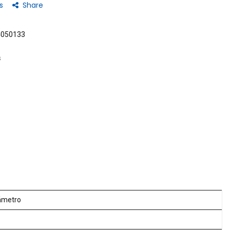
s
Share
4050133
s
ámetro