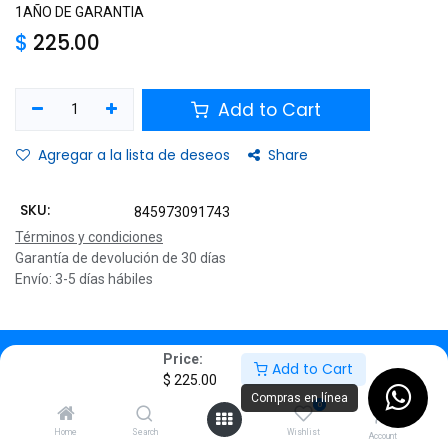
1AÑO DE GARANTIA
$
225.00
Add to Cart
Agregar a la lista de deseos
Share
SKU:
845973091743
Términos y condiciones
Garantía de devolución de 30 días
Envío: 3-5 días hábiles
Description
Price:
Add to Cart
$
225.00
Specifications
Compras en línea
0
Home
Search
Wishlist
Account