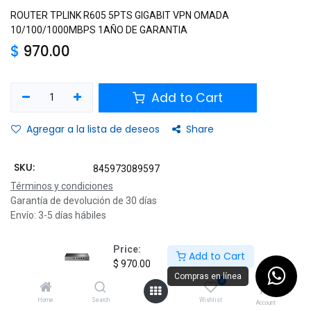
ROUTER TPLINK R605 5PTS GIGABIT VPN OMADA
10/100/1000MBPS 1AÑO DE GARANTIA
$
970.00
Add to Cart
Agregar a la lista de deseos
Share
SKU:
845973089597
Términos y condiciones
Garantía de devolución de 30 días
Envío: 3-5 días hábiles
Price:
Add to Cart
$
970.00
Description
Compras en línea
0
Specifications
Home
Search
Wishlist
Account