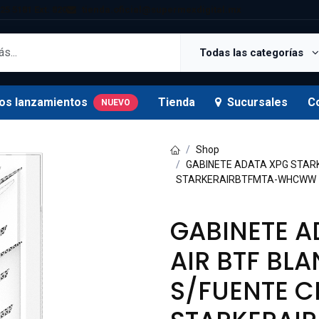
25 5181 Ext. 820
tienda.oficial@supermexdigital.mx
Todas las categorías
os lanzamientos
Tienda
Sucursales
C
NUEVO
Shop
GABINETE ADATA XPG STARK
STARKERAIRBTFMTA-WHCWW 
GABINETE A
AIR BTF BL
S/FUENTE C