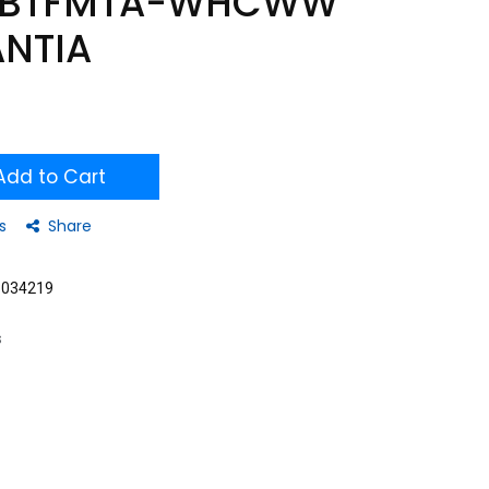
IRBTFMTA-WHCWW
ANTIA
dd to Cart
s
Share
3034219
s