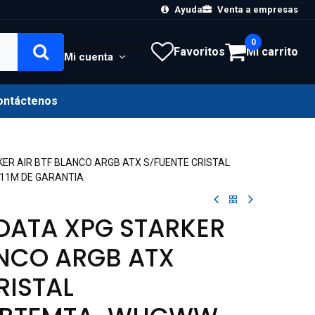
Ayuda
Venta a empresas
0
Hola, Inicia sesión
Favoritos
Mi carrito
Mi cuenta
ontáctenos
ER AIR BTF BLANCO ARGB ATX S/FUENTE CRISTAL
11M DE GARANTIA
DATA XPG STARKER
ANCO ARGB ATX
RISTAL