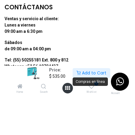
CONTÁCTANOS
Ventas y servicio al cliente:
Lunes a viernes
09:00 am a 6:30 pm
Sábados
de 09:00 am a 04:00 pm
Tel: (55) 50255181 Ext. 800 y 812
Whatsapp +52 56 10704437
Price:
Add to Cart
$
535.00
contacto@supermexdigital.com
Compras en línea
0
¡SÍGUENOS EN NUESTRAS REDES
Home
Search
Wishlist
Account
SOCIALES!