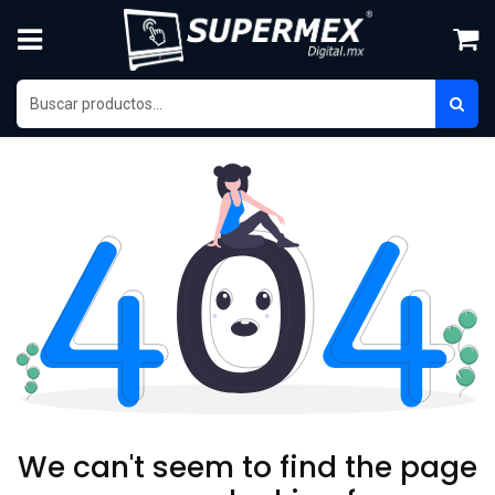
Ir al contenido
We can't seem to find the page