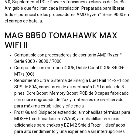
5.0, Supplemental PCIe Power y funciones exclusivas de Diseño
Amigable que facilitan cada instalación. Preparada para liberar
todo el potencial de los procesadores AMD Ryzen™ Serie 9000 en
el campo de batalla.
MAG B850 TOMAHAWK MAX
WIFI II
Compatible con procesadores de escritorio AMD Ryzen™
Serie 9000 / 8000 / 7000
Compatible con memoria DDR5, Doble Canal DDR5 8400+
MT/s (OC)
Rendimiento Ultra: Sistema de Energía Duet Rail 14+2+1 con
SPS de 80A, conectores de alimentación CPU duales de 8
pines, Core Boost, Memory Boost, PCB de 8 capas fabricado
con cobre engrosado de 2oz y materiales de nivel servidor
para máxima estabilidad y eficiencia
Frozr Guard: Disipador extendido, almohadillas térmicas para
MOSFET certificadas en 7W/mK, almohadillas térmicas
adicionales para chokes y EZ M.2 Shield Frozr II, diseñados
para alto rendimiento y una experiencia sin interrupciones