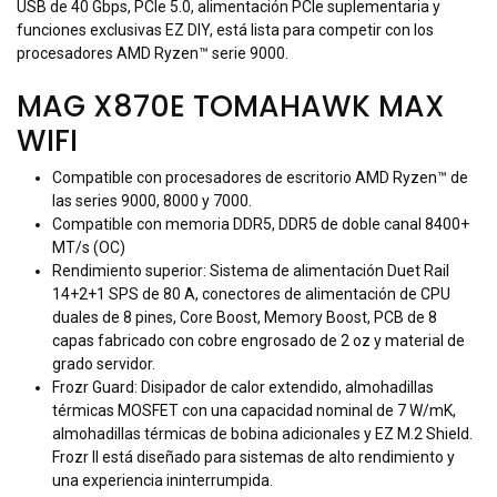
USB de 40 Gbps, PCIe 5.0, alimentación PCIe suplementaria y
funciones exclusivas EZ DIY, está lista para competir con los
procesadores AMD Ryzen™ serie 9000.
MAG X870E TOMAHAWK MAX
WIFI
Compatible con procesadores de escritorio AMD Ryzen™ de
las series 9000, 8000 y 7000.
Compatible con memoria DDR5, DDR5 de doble canal 8400+
MT/s (OC)
Rendimiento superior: Sistema de alimentación Duet Rail
14+2+1 SPS de 80 A, conectores de alimentación de CPU
duales de 8 pines, Core Boost, Memory Boost, PCB de 8
capas fabricado con cobre engrosado de 2 oz y material de
grado servidor.
Frozr Guard: Disipador de calor extendido, almohadillas
térmicas MOSFET con una capacidad nominal de 7 W/mK,
almohadillas térmicas de bobina adicionales y EZ M.2 Shield.
Frozr II está diseñado para sistemas de alto rendimiento y
una experiencia ininterrumpida.