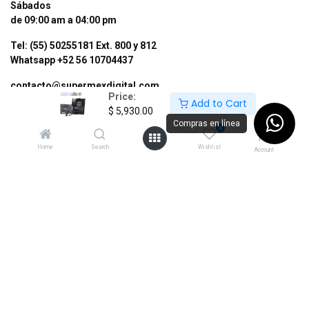
Sábados
de 09:00 am a 04:00 pm
Tel: (55) 50255181 Ext. 800 y 812
Whatsapp +52 56 10704437
contacto@supermexdigital.com
Price:
Add to Cart
$
5,930.00
¡SÍGUENOS EN NUESTRAS REDES
Compras en línea
0
SOCIALES!
Home
Search
Wishlist
Account
Aceptamos los siguientes métodos de pago