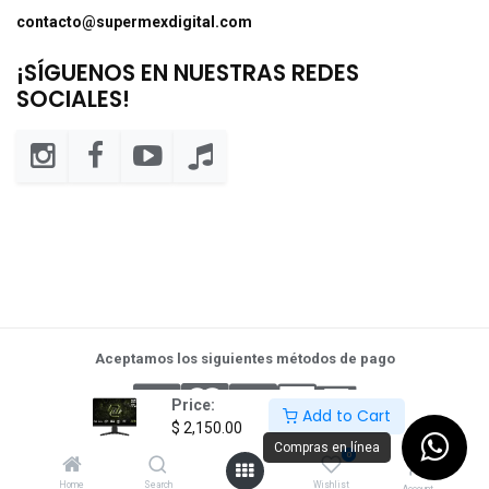
contacto@supermexdigital.com
¡SÍGUENOS EN NUESTRAS REDES
SOCIALES!
Aceptamos los siguientes métodos de pago
Price:
Add to Cart
$
2,150.00
Compras en línea
0
Home
Search
Wishlist