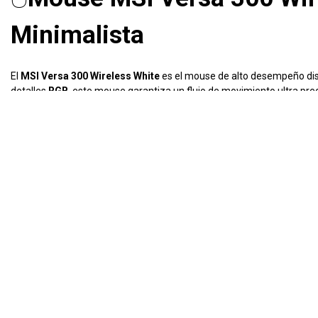
Minimalista
El
MSI Versa 300 Wireless White
es el mouse de alto desempeño dise
detalles
RGB
, este mouse garantiza un flujo de movimiento ultra pr
Especificaciones Destacadas:
Conexión Inalámbrica de Baja Latencia:
Proporciona un flujo 
Sensor Óptico de Alta Precisión:
Presenta un flujo de rastreo 
Diseño Ergonómico y Ligero:
Garantiza un flujo de confort sup
Iluminación RGB Dinámica:
Ofrece un flujo visual vibrante con 
Batería de Larga Autonomía:
Asegura un flujo de uso continuo
Switches de Alta Durabilidad:
Brinda un flujo de clics consiste
Deslizadores de PTFE de Grado Premium:
Proporciona un fluj
Software de Personalización MSI:
Permite un flujo de configur
Ideal para:
Gamers y entusiastas de la productividad
que requieren u
https://mx.msi.com/Gaming-Gear/VERSA-300-WIRELESS-WHITE