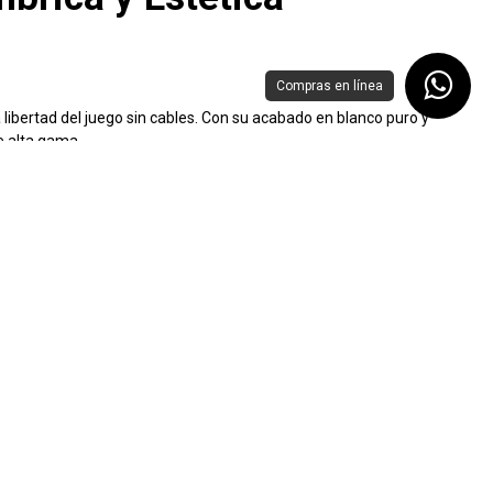
Compras en línea
ibertad del juego sin cables. Con su acabado en blanco puro y
e alta gama.
 retraso para una experiencia de juego competitiva.
entre movimientos rápidos y disparos de precisión.
a muñeca sin sacrificar la durabilidad.
ronizable con otros periféricos MSI.
que nunca te quedes a mitad de una partida.
ndo la misma sensación del primer día.
 mejorando la velocidad de reacción.
nsibilidad y los perfiles de iluminación.
 blanca impecable para su escritorio.