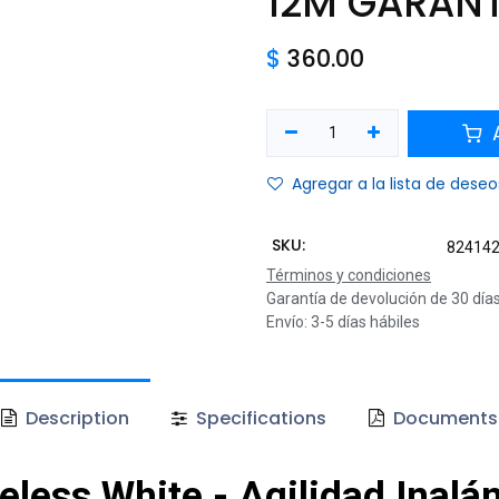
12M GARANT
$
360.00
A
Agregar a la lista de deseo
SKU:
82414
Términos y condiciones
Garantía de devolución de 30 día
Envío: 3-5 días hábiles
Description
Specifications
Documents
less White - Agilidad Inalám