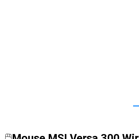
🖱️
Mouse MSI Versa 300 Wire