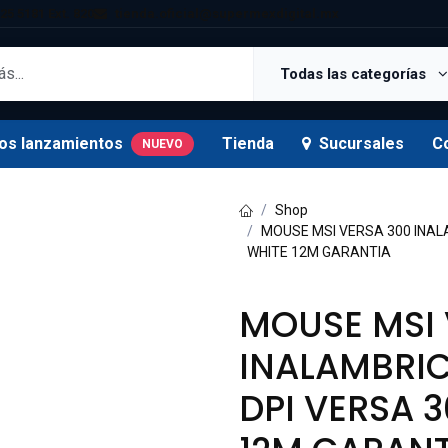
25 5181 Ext. 820
tienda.oficial@supermexdigital.mx
Todas las categorías
os lanzamientos
Tienda
Sucursales
C
NUEVO
Shop
MOUSE MSI VERSA 300 INAL
WHITE 12M GARANTIA
MOUSE MSI 
INALAMBRI
DPI VERSA 