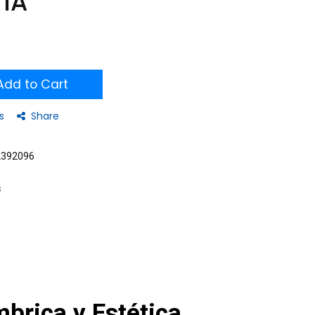
IA
dd to Cart
s
Share
2392096
s
brica y Estética