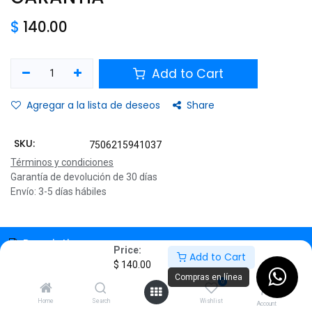
$
140.00
Add to Cart
Agregar a la lista de deseos
Share
SKU:
7506215941037
Términos y condiciones
Garantía de devolución de 30 días
Envío: 3-5 días hábiles
Description
Price:
Add to Cart
$
140.00
Specifications
Compras en línea
0
Home
Search
Wishlist
Account
Mousepad Acteck Vibe Flow