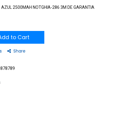
GB AZUL 2500MAH NOTGHIA-286 3M DE GARANTIA
dd to Cart
s
Share
8878789
s