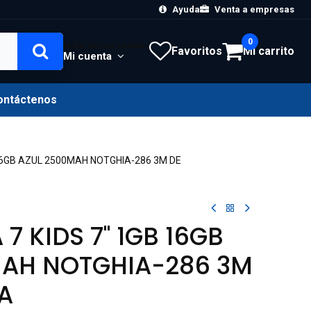
Ayuda
Venta a empresas
0
Hola, Inicia sesión
Favoritos
Mi carrito
Mi cuenta
ontáctenos
 16GB AZUL 2500MAH NOTGHIA-286 3M DE
 7 KIDS 7" 1GB 16GB
MAH NOTGHIA-286 3M
A