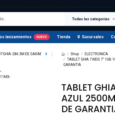
25 5181 Ext. 820
tienda.oficial@supermexdigital.mx
Todas las categorías
os lanzamientos
Tienda
Sucursales
C
NUEVO
Shop
ELECTRONICA
TABLET GHIA 7 KIDS 7" 1GB
GARANTIA
TABLET GHIA
AZUL 2500
DE GARANTI