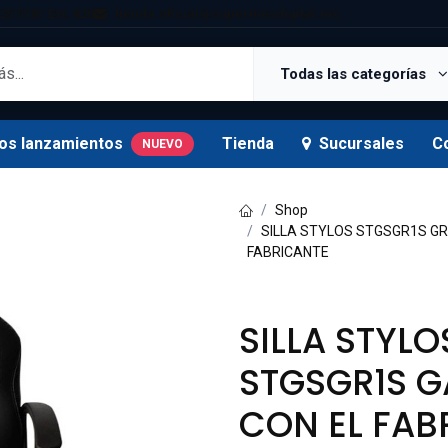
25 5181 Ext. 820
tienda.oficial@supermexdigital.mx
Todas las categorías
os lanzamientos
Tienda
Sucursales
C
NUEVO
Shop
SILLA STYLOS STGSGR1S GR
FABRICANTE
SILLA STYLO
STGSGR1S G
CON EL FAB