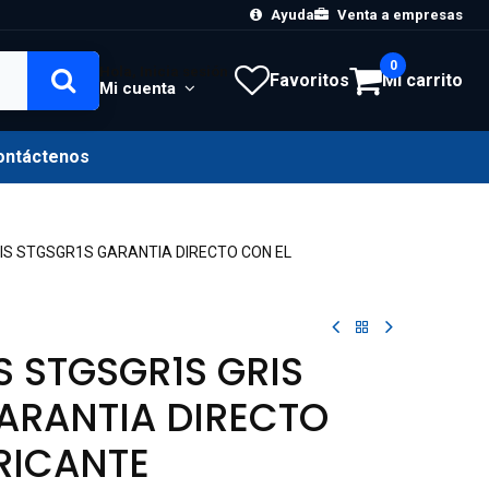
Ayuda
Venta a empresas
0
Hola, Inicia sesión
Favoritos
Mi carrito
Mi cuenta
ontáctenos
IS STGSGR1S GARANTIA DIRECTO CON EL
S STGSGR1S GRIS
ARANTIA DIRECTO
RICANTE