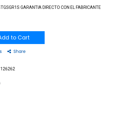
STGSGR1S GARANTIA DIRECTO CON EL FABRICANTE
dd to Cart
s
Share
8126262
s