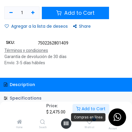
Add to Cart
Agregar a la lista de deseos
Share
SKU:
7502262801409
Términos y condiciones
Garantía de devolución de 30 días
Envío: 3-5 días hábiles
Description
Specifications
Price:
Add to Cart
$
2,475.00
Compras en línea
0
Home
Search
Wishlist
Account