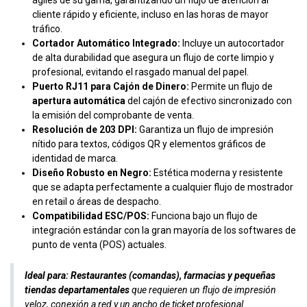
ágiles de su gama, garantizando un flujo de atención al
cliente rápido y eficiente, incluso en las horas de mayor
tráfico.
Cortador Automático Integrado:
Incluye un autocortador
de alta durabilidad que asegura un flujo de corte limpio y
profesional, evitando el rasgado manual del papel.
Puerto RJ11 para Cajón de Dinero:
Permite un flujo de
apertura automática
del cajón de efectivo sincronizado con
la emisión del comprobante de venta.
Resolución de 203 DPI:
Garantiza un flujo de impresión
nítido para textos, códigos QR y elementos gráficos de
identidad de marca.
Diseño Robusto en Negro:
Estética moderna y resistente
que se adapta perfectamente a cualquier flujo de mostrador
en retail o áreas de despacho.
Compatibilidad ESC/POS:
Funciona bajo un flujo de
integración estándar con la gran mayoría de los softwares de
punto de venta (POS) actuales.
Ideal para:
Restaurantes (comandas), farmacias y pequeñas
tiendas departamentales
que requieren un flujo de impresión
veloz, conexión a red y un ancho de ticket profesional.