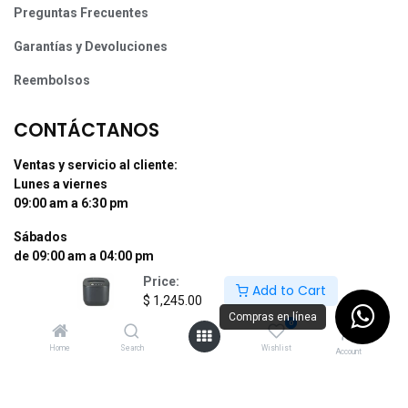
Preguntas Frecuentes
Garantías y Devoluciones
Reembolsos
CONTÁCTANOS
Ventas y servicio al cliente:
Lunes a viernes
09:00 am a 6:30 pm
Sábados
de 09:00 am a 04:00 pm
Price:
Add to Cart
Tel: (55) 50255181 Ext. 800 y 812
$
1,245.00
Whatsapp +52 56 10704437
Compras en línea
0
contacto@supermexdigital.com
Home
Search
Wishlist
Account
¡SÍGUENOS EN NUESTRAS REDES
SOCIALES!