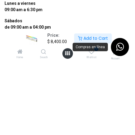
Lunes a viernes
09:00 am a 6:30 pm
Sábados
de 09:00 am a 04:00 pm
Price:
Add to Cart
Tel: (55) 50255181 Ext. 800 y 812
$
8,400.00
Whatsapp +52 56 10704437
Compras en línea
0
contacto@supermexdigital.com
Home
Search
Wishlist
Account
¡SÍGUENOS EN NUESTRAS REDES
SOCIALES!