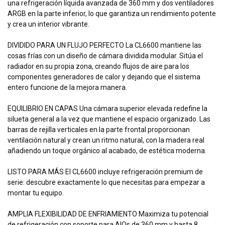
una refrigeración líquida avanzada de 360 mm y dos ventiladores
ARGB en la parte inferior, lo que garantiza un rendimiento potente
y crea un interior vibrante.
DIVIDIDO PARA UN FLUJO PERFECTO La CL6600 mantiene las
cosas frías con un diseño de cámara dividida modular. Sitúa el
radiador en su propia zona, creando flujos de aire para los
componentes generadores de calor y dejando que el sistema
entero funcione de la mejora manera.
EQUILIBRIO EN CAPAS Una cámara superior elevada redefine la
silueta general a la vez que mantiene el espacio organizado. Las
barras de rejilla verticales en la parte frontal proporcionan
ventilación natural y crean un ritmo natural, con la madera real
añadiendo un toque orgánico al acabado, de estética moderna.
LISTO PARA MÁS El CL6600 incluye refrigeración premium de
serie: descubre exactamente lo que necesitas para empezar a
montar tu equipo.
AMPLIA FLEXIBILIDAD DE ENFRIAMIENTO Maximiza tu potencial
de refrigeración con soporte para AIOs de 360 mm y hasta 8