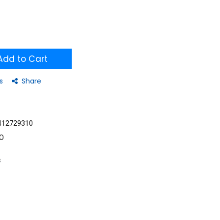
dd to Cart
s
Share
412729310
O
s