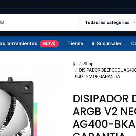
25 5181 Ext. 820
tienda.oficial@supermexdigital.mx
Todas las categorías
os lanzamientos
Tienda
Sucursales
C
NUEVO
Shop
DISIPADOR DEEPCOOL AG40
GJD 12M DE GARANTIA
DISIPADOR 
ARGB V2 NE
AG400-BKA