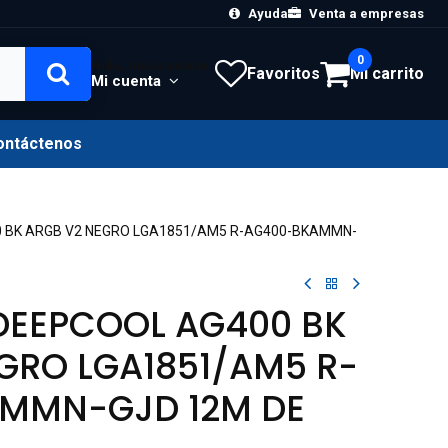
Ayuda
Venta a empresas
0
Hola, Inicia sesión
Favoritos
Mi carrito
Mi cuenta
ontáctenos
0 BK ARGB V2 NEGRO LGA1851/AM5 R-AG400-BKAMMN-
DEEPCOOL AG400 BK
GRO LGA1851/AM5 R-
MMN-GJD 12M DE