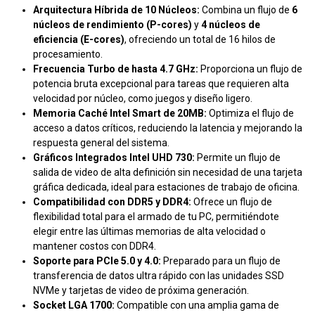
Arquitectura Híbrida de 10 Núcleos:
Combina un flujo de
6
núcleos de rendimiento (P-cores)
y
4 núcleos de
eficiencia (E-cores)
, ofreciendo un total de 16 hilos de
procesamiento.
Frecuencia Turbo de hasta 4.7 GHz:
Proporciona un flujo de
potencia bruta excepcional para tareas que requieren alta
velocidad por núcleo, como juegos y diseño ligero.
Memoria Caché Intel Smart de 20MB:
Optimiza el flujo de
acceso a datos críticos, reduciendo la latencia y mejorando la
respuesta general del sistema.
Gráficos Integrados Intel UHD 730:
Permite un flujo de
salida de video de alta definición sin necesidad de una tarjeta
gráfica dedicada, ideal para estaciones de trabajo de oficina.
Compatibilidad con DDR5 y DDR4:
Ofrece un flujo de
flexibilidad total para el armado de tu PC, permitiéndote
elegir entre las últimas memorias de alta velocidad o
mantener costos con DDR4.
Soporte para PCIe 5.0 y 4.0:
Preparado para un flujo de
transferencia de datos ultra rápido con las unidades SSD
NVMe y tarjetas de video de próxima generación.
Socket LGA 1700:
Compatible con una amplia gama de