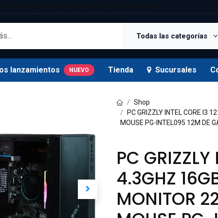
25 5181 Ext. 820
tienda.oficial@supermexdigital.mx
Todas las categorías
os lanzamientos
Tienda
Sucursales
C
NUEVO
Shop
PC GRIZZLY INTEL CORE I3 1
MOUSE PG-INTEL095 12M DE 
PC GRIZZLY 
4.3GHZ 16G
MONITOR 22