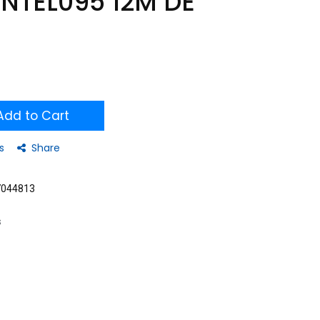
NTEL095 12M DE
dd to Cart
s
Share
7044813
s