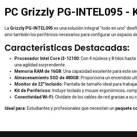
PC Grizzly PG-INTEL095 - K
La
Grizzly PG-INTEL095
es una solución integral "todo en uno" dise
sino también los periféricos necesarios para configurar un espacio de
Características Destacadas:
Procesador Intel Core i3-12100:
Con 4 núcleos y 8 hilos hast
una agilidad sorprendente.
Memoria RAM de 16GB:
Una capacidad excelente para este se
Almacenamiento SSD de 480GB:
Proporciona un encendido ult
Monitor de 22" Incluido:
Pantalla de tamaño ideal para trabajar
Kit de Periféricos:
Incluye teclado y mouse ergonómicos, compl
Conectividad Wi-Fi:
Olvídate de los cables de red gracias a su c
Ideal para:
Estudiantes y profesionales que necesitan un
paquete co