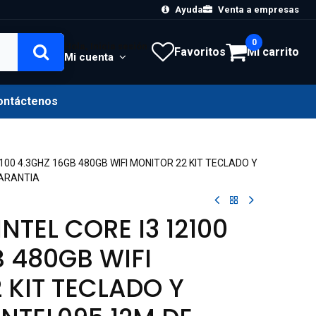
Ayuda
Venta a empresas
0
Hola, Inicia sesión
Favoritos
Mi carrito
Mi cuenta
ontáctenos
2100 4.3GHZ 16GB 480GB WIFI MONITOR 22 KIT TECLADO Y
GARANTIA
INTEL CORE I3 12100
B 480GB WIFI
 KIT TECLADO Y