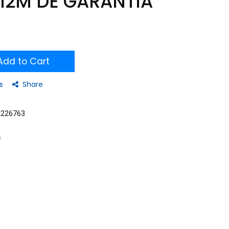
12M DE GARANTIA
dd to Cart
s
Share
9226763
s