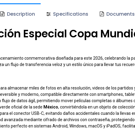
Description
Specifications
Documents
ción Especial Copa Mundi
acenamiento conmemorativa diseñada para este 2026, celebrando la pasi
 un flujo de transferencia veloz y un estilo único para llevar tus recue
ara almacenar miles de fotos en alta resolución, videos de los partid
reversible y moderno, compatible directamente con smartphones, tablet
flujo de datos ágil, permitiendo mover películas completas o álbumes
verde oficial de la sede
México
, convirtiéndola en un objeto de colecci
para el conector USB-C, evitando daños accidentales cuando la llevas en e
ad avanzada mediante cifrado de archivos con contraseña, protegiendo
iento perfecto en sistemas Android, Windows, macOS y iPadOS, facilitan