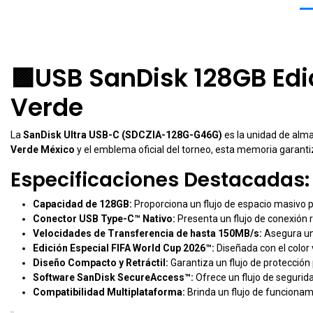
🟩USB SanDisk 128GB Edi
Verde
La
SanDisk Ultra USB-C (SDCZIA-128G-G46G)
es la unidad de alm
Verde México
y el emblema oficial del torneo, esta memoria garantiza
Especificaciones Destacadas:
Capacidad de 128GB:
Proporciona un flujo de espacio masivo p
Conector USB Type-C™ Nativo:
Presenta un flujo de conexión 
Velocidades de Transferencia de hasta 150MB/s:
Asegura un 
Edición Especial FIFA World Cup 2026™:
Diseñada con el color 
Diseño Compacto y Retráctil:
Garantiza un flujo de protección 
Software SanDisk SecureAccess™:
Ofrece un flujo de segurid
Compatibilidad Multiplataforma:
Brinda un flujo de funcionam