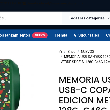
25 5181 Ext. 820
tienda.oficial@supermexdigital.mx
Todas las categorías
os lanzamientos
Tienda
Sucursales
C
NUEVO
Shop
NUEVOS
MEMORIA USB SANDISK 128G
VERDE SDCZIA-128G-G46G 12
MEMORIA US
USB-C COPA
EDICION ME