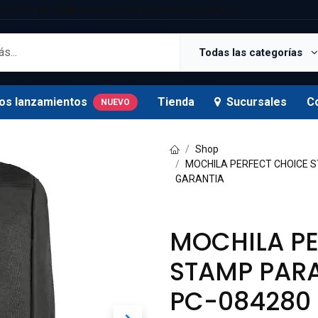
25 5181 Ext. 820
tienda.oficial@supermexdigital.mx
Todas las categorías
os lanzamientos
Tienda
Sucursales
C
NUEVO
Shop
MOCHILA PERFECT CHOICE S
GARANTIA
MOCHILA P
STAMP PARA
PC-084280 