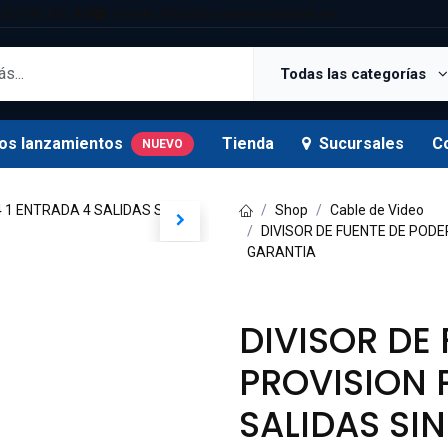
25 5181 Ext. 820
tienda.oficial@supermexdigital.mx
Todas las categorías
os lanzamientos
Tienda
Sucursales
C
NUEVO
Shop
Cable de Video
DIVISOR DE FUENTE DE PODE
GARANTIA
DIVISOR DE
PROVISION 
SALIDAS SI