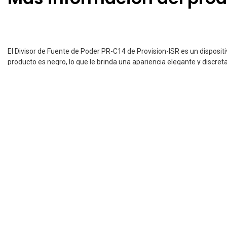
El Divisor de Fuente de Poder PR-C14 de Provision-ISR es un dispositi
producto es negro, lo que le brinda una apariencia elegante y discreta
Este divisor tiene un voltaje de entrada de 12V, lo que garantiza una
ocupar demasiado espacio.
Con este divisor se pueden conectar varios dispositivos al mismo tie
donde se requiere tener múltiples aparatos funcionando simultáne
En resumen, el Divisor de Fuente de Poder PR-C14 ofrece una solución
técnicas avanzadas como son: cuatro salidas PR-C14; géneros mascul