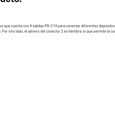
vo que cuenta con 4 salidas PR-C14 para conectar diferentes dispositivos
. Por otro lado, el género del conector 2 es hembra, lo que permite la co
 alimentación estable y confiable para los dispositivos conectados. Ademá
mpo sin preocuparse por problemas relacionados con la falta o insuficien
amente.
 práctica y eficiente para satisfacer las necesidades energéticas múltip
ino (conector uno) y femenino (conector dos); voltaje constante e ini