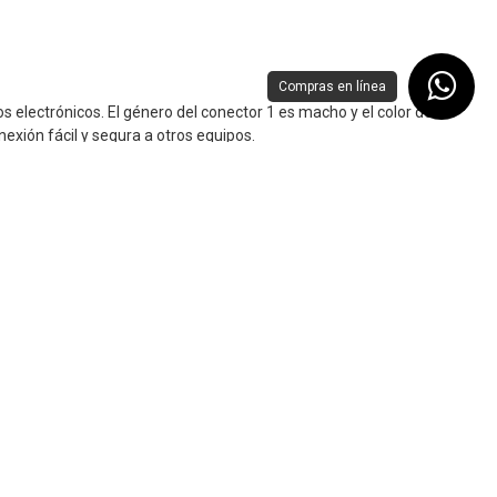
Compras en línea
 electrónicos. El género del conector 1 es macho y el color del
nexión fácil y segura a otros equipos.
s, su diseño compacto facilita su instalación en cualquier lugar sin
cia de energía eléctrica. Es ideal para uso doméstico o empresarial
les en distintos entornos tecnológicos gracias a sus características
nterrumpido; tamaño reducido; entre otras ventajas más.