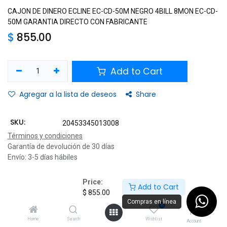
CAJON DE DINERO ECLINE EC-CD-50M NEGRO 4BILL 8MON EC-CD-
50M GARANTIA DIRECTO CON FABRICANTE
$
855.00
Add to Cart
Agregar a la lista de deseos
Share
SKU:
20453345013008
Términos y condiciones
Garantía de devolución de 30 días
Envío: 3-5 días hábiles
Price:
Add to Cart
$
855.00
Description
Compras en línea
0
Specifications
Home
Search
Wishlist
Account