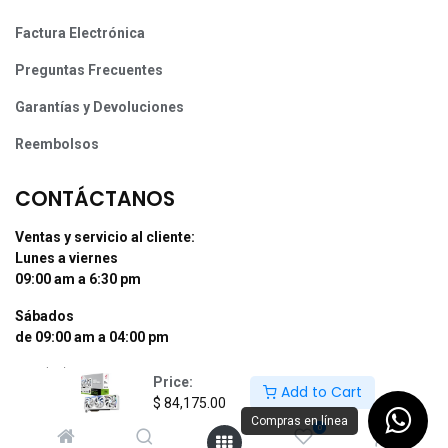
Factura Electrónica
Preguntas Frecuentes
Garantías y Devoluciones
Reembolsos
CONTÁCTANOS
Ventas y servicio al cliente:
Lunes a viernes
09:00 am a 6:30 pm
Sábados
de 09:00 am a 04:00 pm
Tel: (55) 50255181 Ext. 800 y 812
Price:
Add to Cart
Whatsapp +52 56 10704437
$
84,175.00
Compras en línea
0
contacto@supermexdigital.com