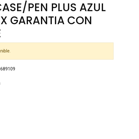
CASE/PEN PLUS AZUL
X GARANTIA CON
E
nible.
0689109
s