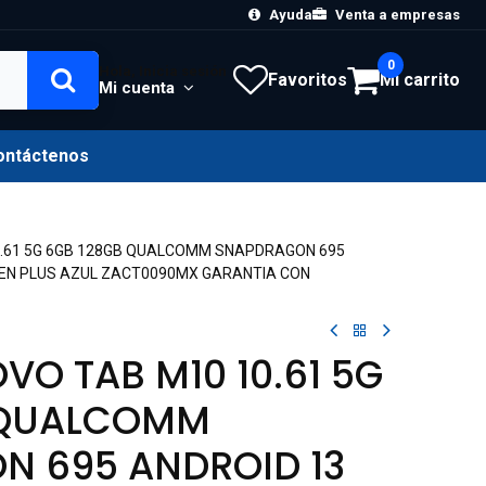
Ayuda
Venta a empresas
0
Hola, Inicia sesión
Favoritos
Mi carrito
Mi cuenta
ontáctenos
0.61 5G 6GB 128GB QUALCOMM SNAPDRAGON 695
PEN PLUS AZUL ZACT0090MX GARANTIA CON
VO TAB M10 10.61 5G
 QUALCOMM
N 695 ANDROID 13