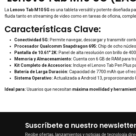
La
Lenovo Tab M10 5G
es una tableta versátil y potente diseñada pa
fluida tanto en streaming de video como en tareas de oficina, compl
Características Clave:
Conectividad 5G:
Permite navegar, descargar y transmitir conte
Procesador Qualcomm Snapdragon 695:
Chip de ocho núcleos
Pantalla de 10.61" 2K:
Panel de alta resolución con brillo de 400
Memoria y Almacenamiento:
Cuenta con 6 GB de RAM para tran
Kit Completo de Accesorios:
Incluye el Lenovo Tab Pen Plus pa
Batería de Larga Duración:
Capacidad de 7700 mAh que ofrece 
Sistema Operativo:
Actualizada a Android 13, proporcionando l
Ideal para:
Usuarios que necesitan
máxima movilidad y herramient
Suscríbete a nuestro newslette
Recibe ofertas, lanzamientos y noticias de tecnología dire