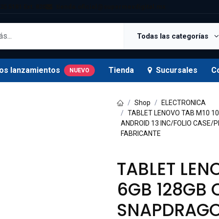
25 5181 Ext. 820
tienda.oficial@supermexdigital.mx
Todas las categorías
os lanzamientos
Tienda
Sucursales
C
NUEVO
Shop
ELECTRONICA
TABLET LENOVO TAB M10 1
ANDROID 13 INC/FOLIO CASE/
FABRICANTE
TABLET LENO
6GB 128GB
SNAPDRAGO