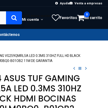
Ayuda
Venta a empresas
0
Hola, Inicia sesión
Favoritos
Mi carrito
Mi cuenta
ontáctenos
NG VG259QMRL5A LED 0.3MS 310HZ FULL HD BLACK
M0BQ0-B01OB2 11M DE GARANTIA
 ASUS TUF GAMING
A LED 0.3MS 310HZ
ACK HDMI BOCINAS