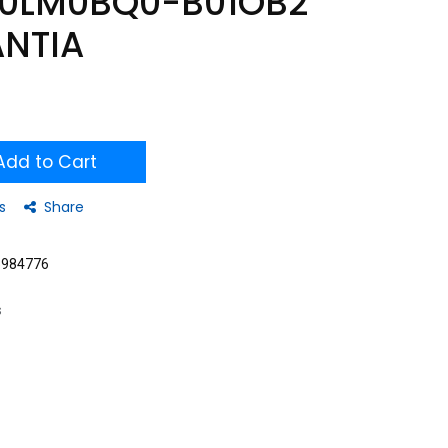
90LM0BQ0-B01OB2
ANTIA
dd to Cart
s
Share
5984776
s