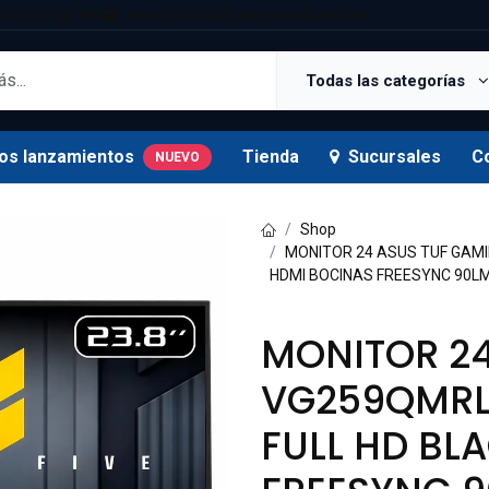
25 5181 Ext. 820
tienda.oficial@supermexdigital.mx
Todas las categorías
os lanzamientos
Tienda
Sucursales
C
NUEVO
Shop
MONITOR 24 ASUS TUF GAMI
HDMI BOCINAS FREESYNC 90L
MONITOR 24
VG259QMRL5
FULL HD BL