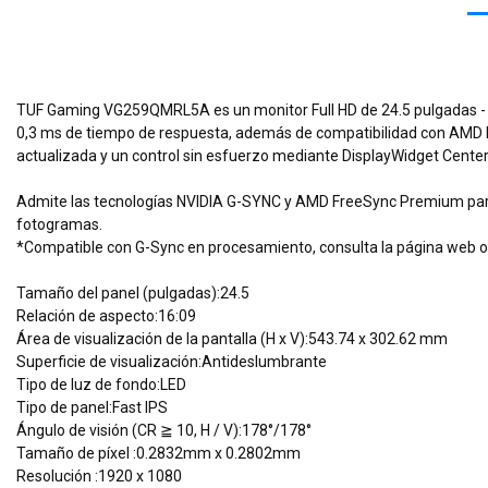
TUF Gaming VG259QMRL5A es un monitor Full HD de 24.5 pulgadas - 6
0,3 ms de tiempo de respuesta, además de compatibilidad con AMD 
actualizada y un control sin esfuerzo mediante DisplayWidget Center
Admite las tecnologías NVIDIA G-SYNC y AMD FreeSync Premium para 
fotogramas.
*Compatible con G-Sync en procesamiento, consulta la página web ofic
Tamaño del panel (pulgadas):24.5
Relación de aspecto:16:09
Área de visualización de la pantalla (H x V):543.74 x 302.62 mm
Superficie de visualización:Antideslumbrante
Tipo de luz de fondo:LED
Tipo de panel:Fast IPS
Ángulo de visión (CR ≧ 10, H / V):178°/178°
Tamaño de píxel :0.2832mm x 0.2802mm
Resolución :1920 x 1080