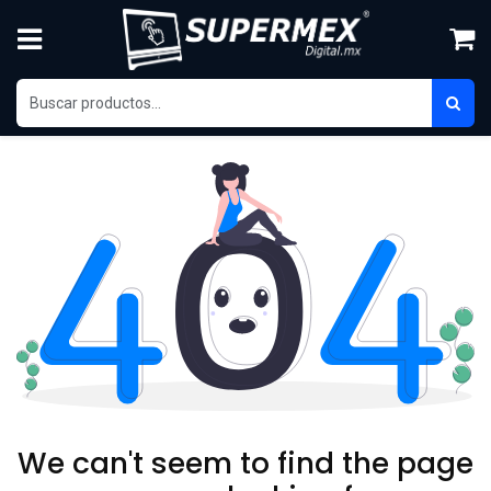
Ir al contenido
We can't seem to find the page