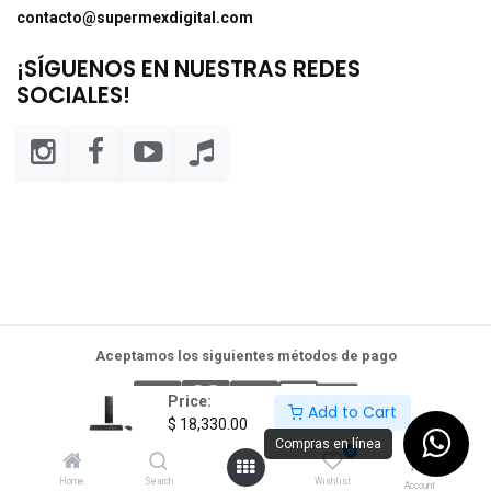
contacto@supermexdigital.com
¡SÍGUENOS EN NUESTRAS REDES
SOCIALES!
Aceptamos los siguientes métodos de pago
Price:
Add to Cart
$
18,330.00
Compras en línea
0
Home
Search
Wishlist
Account