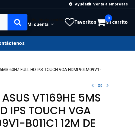
Ayuda
Venta a empresas
0
Hola, Inicia sesión
Favoritos
Mi carrito
Mi cuenta
ontáctenos
5MS 60HZ FULL HD IPS TOUCH VGA HDMI 90LM09V1-
 ASUS VT169HE 5MS
HD IPS TOUCH VGA
9V1-B011C1 12M DE