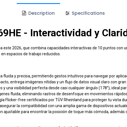
Description
Specifications
169HE - Interactividad y Cla
a este 2026, que combina capacidades interactivas de 10 puntos con una
en espacios de trabajo reducidos.
a fluida y precisa, permitiendo gestos intuitivos para navegar por apli
o, entrega imágenes nítidas y un flujo de datos visual claro con gran 
 y una visibilidad perfecta desde casi cualquier ángulo (178°), ideal par
enes fluida, eliminando rastros de desenfoque en movimientos rápidos
ogía Flicker-free certificados por TÜV Rheinland para proteger tu vista d
segurar la compatibilidad con una amplia gama de dispositivos actuale
ón ajustable para encontrar la posición de toque más cómoda, además