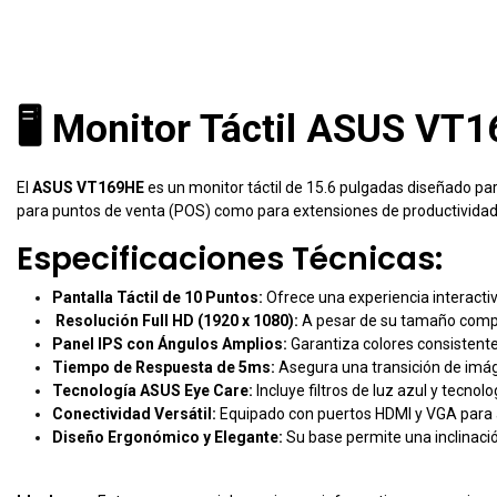
🖥️ Monitor Táctil ASUS VT
El
ASUS VT169HE
es un monitor táctil de 15.6 pulgadas diseñado par
para puntos de venta (POS) como para extensiones de productividad 
Especificaciones Técnicas:
Pantalla Táctil de 10 Puntos:
Ofrece una experiencia interactiv
Resolución Full HD (1920 x 1080):
A pesar de su tamaño compact
Panel IPS con Ángulos Amplios:
Garantiza colores consistentes
Tiempo de Respuesta de 5ms:
Asegura una transición de imág
Tecnología ASUS Eye Care:
Incluye filtros de luz azul y tecnol
Conectividad Versátil:
Equipado con puertos HDMI y VGA para a
Diseño Ergonómico y Elegante:
Su base permite una inclinaci