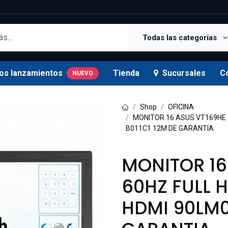
25 5181 Ext. 820
tienda.oficial@supermexdigital.mx
Todas las categorías
os lanzamientos
Tienda
Sucursales
C
NUEVO
Shop
OFICINA
MONITOR 16 ASUS VT169HE 
B011C1 12M DE GARANTIA
MONITOR 16
60HZ FULL 
HDMI 90LM0