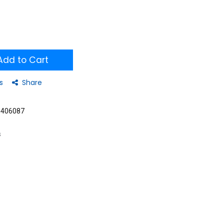
dd to Cart
s
Share
5406087
s