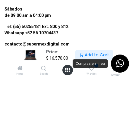
Sábados
de 09:00 am a 04:00 pm
Tel: (55) 50255181 Ext. 800 y 812
Whatsapp +52 56 10704437
contacto@supermexdigital.com
Price:
Add to Cart
¡SÍGUENOS EN NUESTRAS REDES
$
16,570.00
SOCIALES!
Compras en línea
0
Home
Search
Wishlist
Account