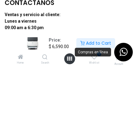
CONTÁCTANOS
Ventas y servicio al cliente:
Lunes a viernes
09:00 am a 6:30 pm
Sábados
Price:
Add to Cart
de 09:00 am a 04:00 pm
$
6,590.00
Compras en línea
0
Tel: (55) 50255181 Ext. 800 y 812
Whatsapp +52 56 10704437
Home
Search
Wishlist
Account
contacto@supermexdigital.com
¡SÍGUENOS EN NUESTRAS REDES
SOCIALES!