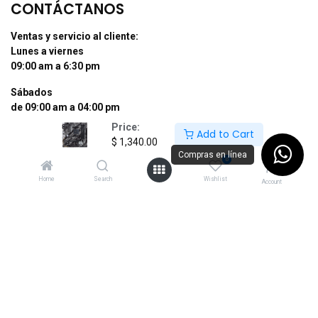
CONTÁCTANOS
Ventas y servicio al cliente:
Lunes a viernes
09:00 am a 6:30 pm
Sábados
de 09:00 am a 04:00 pm
Price:
Add to Cart
Tel: (55) 50255181 Ext. 800 y 812
$
1,340.00
Whatsapp +52 56 10704437
Compras en línea
0
contacto@supermexdigital.com
Home
Search
Wishlist
Account
¡SÍGUENOS EN NUESTRAS REDES
SOCIALES!