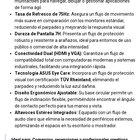
multitáctiles para navegar, dibujar o gestionar aplicaciones
de forma ágil.
Tasa de Refresco de 75Hz:
Asegura un flujo de movimiento
más suave en comparación con los monitores estándar,
reduciendo el parpadeo y mejorando la respuesta visual.
Dureza de Pantalla 7H:
Presenta un flujo de protección
robusto y resistente a arañazos, ideal para entornos de uso
público o comercial de alta intensidad.
Conectividad Dual (HDMI y VGA):
Garantiza un flujo de
compatibilidad total con computadoras modernas y sistemas
industriales, facilitando una integración rápida.
Tecnología ASUS Eye Care:
Incorpora un flujo de protección
visual con certificación
TÜV Rheinland
, eliminando el
parpadeo y reduciendo la luz azul dañina.
Diseño Ergonómico Ajustable:
Su base circular permite un
flujo de inclinación flexible, permitiéndote encontrar el ángulo
de contacto perfecto para tus manos y vista.
Altavoces Estéreo Integrados:
Equipado con un flujo de
audio claro que elimina la necesidad de periféricos externos,
optimizando el espacio en tu escritorio o mostrador.
Ideal para:
Comercios, recepciones y profesionales creativos