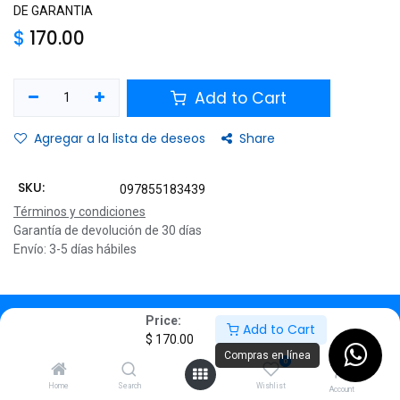
DE GARANTIA
$
170.00
Add to Cart
Agregar a la lista de deseos
Share
SKU:
097855183439
Términos y condiciones
Garantía de devolución de 30 días
Envío: 3-5 días hábiles
Description
Price:
Add to Cart
$
170.00
Specifications
Compras en línea
0
Home
Search
Wishlist
Account