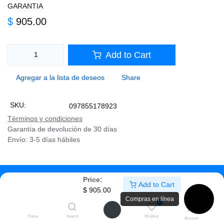
GARANTIA
$
905.00
Add to Cart
Agregar a la lista de deseos
Share
SKU:
097855178923
Términos y condiciones
Garantía de devolución de 30 días
Envío: 3-5 días hábiles
Description
Price:
Add to Cart
$
905.00
Compras en línea
Specifications
0
Home
Search
Wishlist
Account
Logitech Brio 300 - Rosa (960-