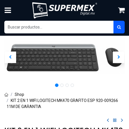
Ir al contenido
Shop
KIT 2 EN 1 WIFI LOGITECH MK470 GRAFITO ESP 920-009266
11M DE GARANTIA