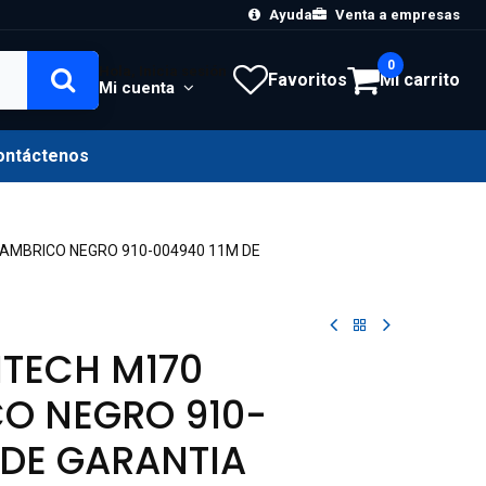
Ayuda
Venta a empresas
0
Hola, Inicia sesión
Favoritos
Mi carrito
Mi cuenta
ontáctenos
AMBRICO NEGRO 910-004940 11M DE
TECH M170
O NEGRO 910-
 DE GARANTIA