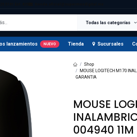
25 5181 Ext. 820
tienda.oficial@supermexdigital.mx
Todas las categorías
os lanzamientos
Tienda
Sucursales
C
NUEVO
Shop
MOUSE LOGITECH M170 INAL
GARANTIA
MOUSE LOGI
INALAMBRIC
004940 11M