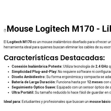
Mouse Logitech M170 - Lib
🖱️
El
Logitech M170
es un mouse inalámbrico diseñado para ofrecer una 
herramienta ideal para quienes buscan eliminar los cables de su escri
Características Destacadas:
Conexión Inalámbrica Potente:
Utiliza tecnología de
2.4 GHz
q
Simplicidad Plug-and-Play:
No requiere software ni configura
Diseño Ambidiestro:
Su forma ergonómica y compacta se adapt
Batería de Larga Duración:
Funciona hasta por
12 meses
con u
Seguimiento Óptico Suave:
Equipado con un sensor óptico de al
Ultra Portátil:
Su tamaño reducido lo hace fácil de guardar en cu
Ideal para:
Estudiantes y profesionales que buscan un
mouse básic